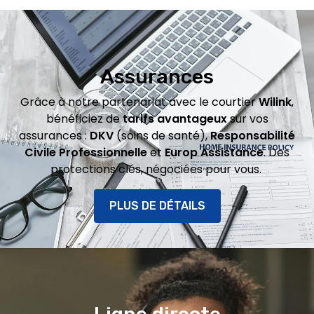
Assurances
Grâce à notre partenariat avec le courtier
Wilink
,
bénéficiez de
tarifs avantageux
sur vos
assurances :
DKV
(soins de santé),
Responsabilité
Civile Professionnelle
et
Europ Assistance
. Des
protections clés, négociées pour vous.
PLUS DE DÉTAILS