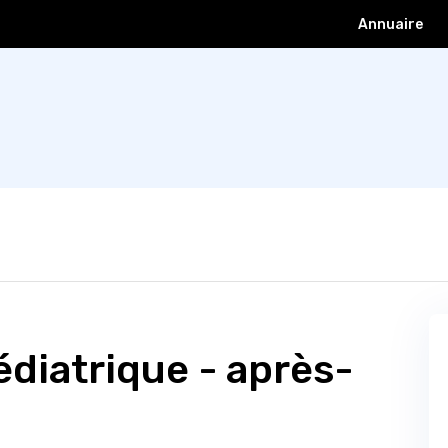
Annuaire
ons
Professionnel
Le Point
Petites annonces
Galerie
édiatrique - après-