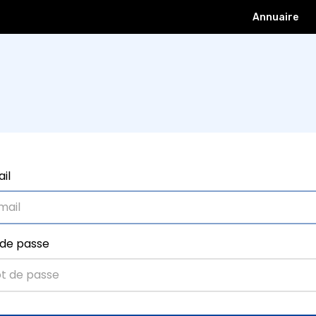
Annuaire
ons
Professionnel
Le Point
Petites annonces
Galerie
il
de passe