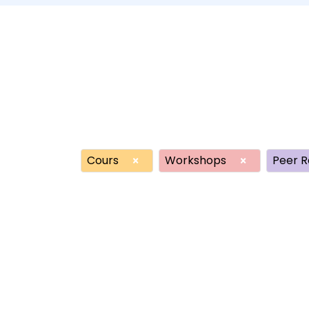
Cours
Workshops
Peer R
×
×