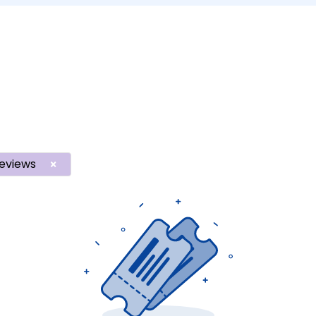
eviews
×