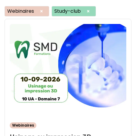
Webinaires
Study-club
×
×
Webinaires