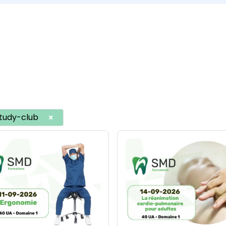
tudy-club
×