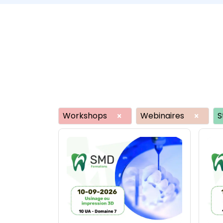
Workshops
Webinaires
S
×
×