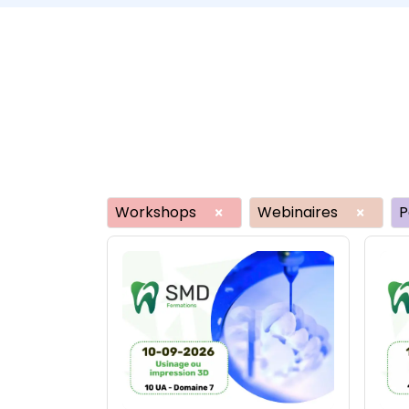
Workshops
Webinaires
P
×
×