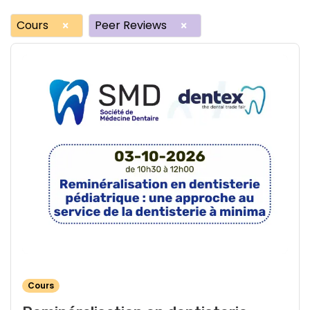
Cours
Peer Reviews
×
×
Cours