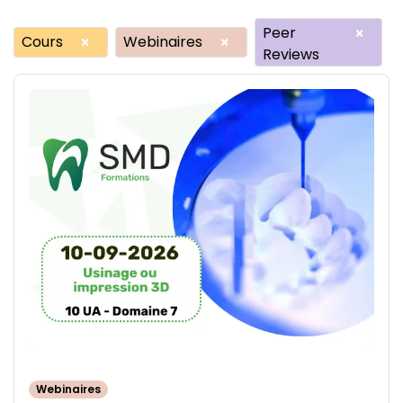
Peer
×
Cours
Webinaires
×
×
Reviews
Webinaires