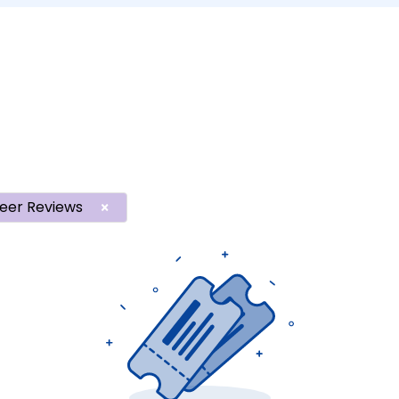
eer Reviews
×