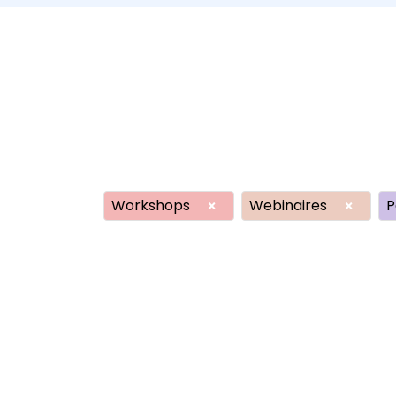
Workshops
Webinaires
P
×
×