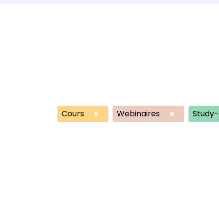
Cours
Webinaires
Study-
×
×