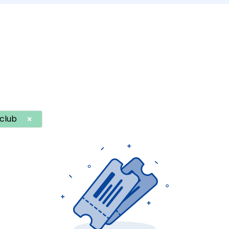
club
×