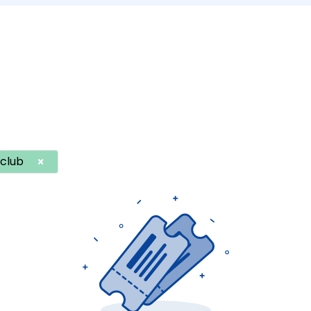
club
×