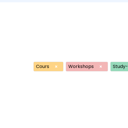
Cours
Workshops
Study-
×
×