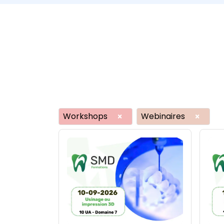
Workshops
Webinaires
×
×